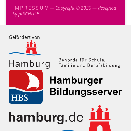
I M P R E S S U M
— Copyright © 2026 — designed
by
prSCHULE
Gefördert von