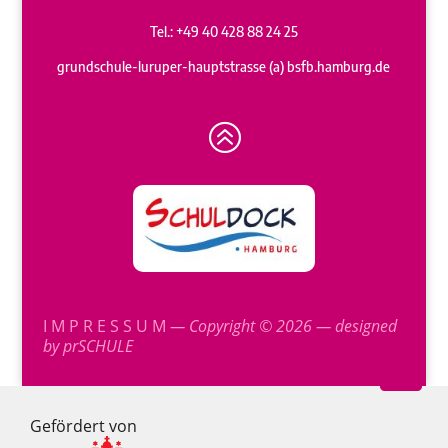
Tel.: +49 40 428 88 24 25
grundschule-luruper-hauptstrasse (a) bsfb.hamburg.de
>
I M P R E S S U M
— Copyright © 2026 — designed
by
prSCHULE

Gefördert von